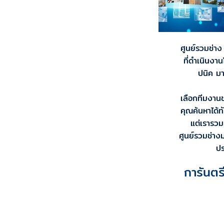
ศูนย์รวมช่า
ที่ดำเนินงา
ปนิค ม
เลือกทีมงานช
คุณค้นหาได้ท
แต่เรารวม
ศูนย์รวมช่า
ป
การันต