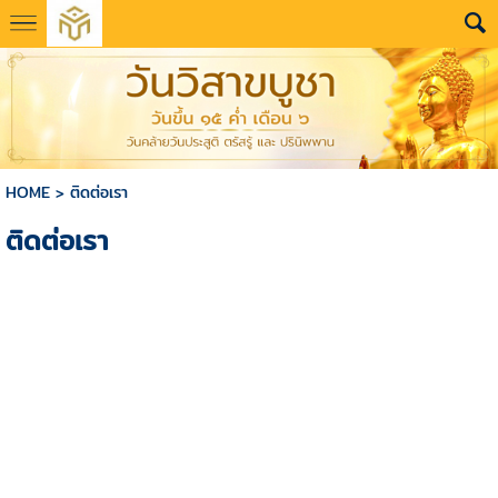
HOME
>
ติดต่อเรา
ติดต่อเรา