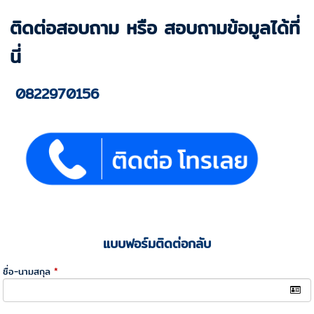
ติดต่อสอบถาม หรือ สอบถามข้อมูลได้ที่
นี่
0822970156
แบบฟอร์มติดต่อกลับ
ชื่อ-นามสกุล
*