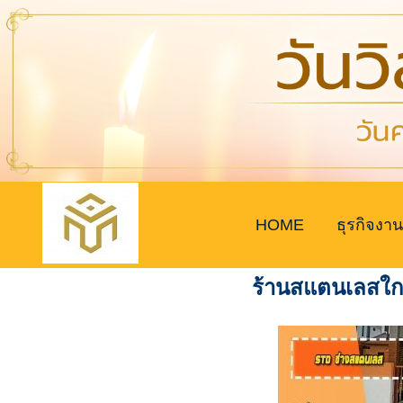
HOME
ธุรกิจงาน
ร้านสแตนเลสใก