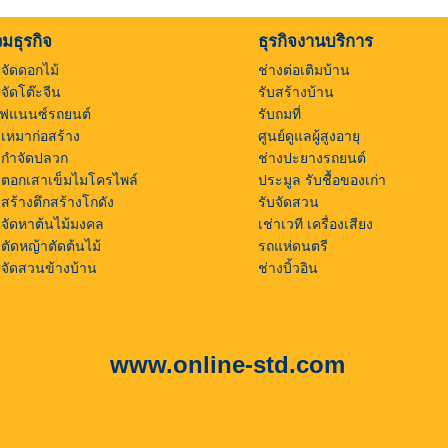
มธุรกิจ
ธุรกิจงานบริการ
บจัดดอกไม้
ช่างต่อเติมบ้าน
บจัดโต๊ะจีน
รับสร้างบ้าน
ไฟแนนซ์รถยนต์
รับถมที่
บเหมาก่อสร้าง
ศูนย์ดูแลผู้สูงอายุ
บกำจัดปลวก
ช่างปะยางรถยนต์
บตอกเสาเข็มไมโครไพล์
ประมูล รับชื้อของเก่า
บสร้างตึกสร้างโกดัง
รับจัดสวน
บจัดหาต้นไม้มงคล
เช่าเวที เครื่องเสียง
บตัดหญ้าตัดต้นไม้
รถแห่ดนตรี
บจัดสวนข้างบ้าน
ช่างบิ้วอิน
www.online-std.com