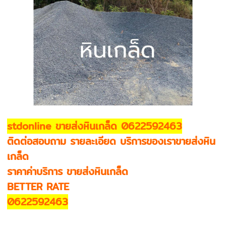
stdonline ขายส่งหินเกล็ด 0622592463
ติดต่อสอบถาม รายละเอียด บริการของเราขายส่งหิน
เกล็ด
ราคาค่าบริการ ขายส่งหินเกล็ด
BETTER RATE
0622592463