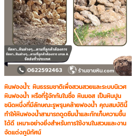
หินฟองน้ำ: หินธรรมชาติเพื่อสวนสวยและระบบนิเวศ
หินฟองน้ำ หรือที่รู้จักกันในชื่อ หินมอส เป็นหินปูน
ชนิดหนึ่งที่มีลักษณะรูพรุนคล้ายฟองน้ำ คุณสมบัตินี้
ทำให้หินฟองน้ำสามารถดูดซึมน้ำและกักเก็บความชื้น
ได้ดี เหมาะอย่างยิ่งสำหรับการใช้งานในสวนและงาน
จัดแต่งภูมิทัศน์