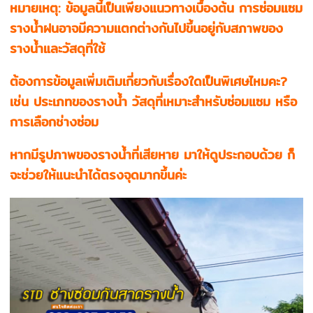
หมายเหตุ: ข้อมูลนี้เป็นเพียงแนวทางเบื้องต้น การซ่อมแซม
รางน้ำฝนอาจมีความแตกต่างกันไปขึ้นอยู่กับสภาพของ
รางน้ำและวัสดุที่ใช้
ต้องการข้อมูลเพิ่มเติมเกี่ยวกับเรื่องใดเป็นพิเศษไหมคะ?
เช่น ประเภทของรางน้ำ วัสดุที่เหมาะสำหรับซ่อมแซม หรือ
การเลือกช่างซ่อม
หากมีรูปภาพของรางน้ำที่เสียหาย มาให้ดูประกอบด้วย ก็
จะช่วยให้แนะนำได้ตรงจุดมากขึ้นค่ะ