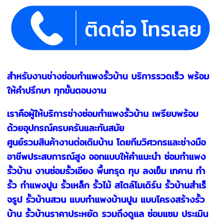
สำหรับงานช่างซ่อมกำแพงรั้วบ้าน บริการรวดเร็ว พร้อม
ให้คำปรึกษา ทุกขั้นตอนงาน
เราคือผู้ให้บริการช่างซ่อมกำแพงรั้วบ้าน เพรียบพร้อม
ด้วยอุปกรณ์ครบครันและทันสมัย
ศูนย์รวมสินค้างานต่อเติมบ้าน โดยทีมวิศวกรและช่างมือ
อาชีพประสบการณ์สูง ออกแบบให้คำแนะนำ ซ่อมกำแพง
รั้วบ้าน งานซ่อมรั้วเอียง พื้นทรุด ทุบ ลงเข็ม เทคาน ทำ
รั้ว กำแพงปูน รั้วเหล็ก รั้วไม้ สไตล์โมเดิร์น รั้วบ้านสําเร็
จรูป รั้วบ้านสวน แบบกําแพงบ้านปูน แบบโครงสร้างรั้ว
บ้าน รั้วบ้านราคาประหยัด รวมถึงดูแล ซ่อมแซม ประเมิน