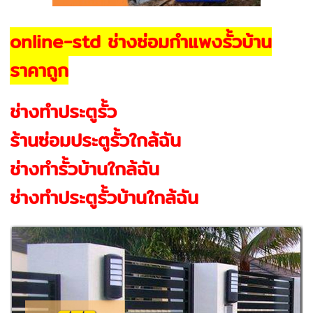
online-std ช่างซ่อมกำแพงรั้วบ้าน
ราคาถูก
ช่างทำประตูรั้ว
ร้านซ่อมประตูรั้วใกล้ฉัน
ช่างทํารั้วบ้านใกล้ฉัน
ช่างทําประตูรั้วบ้านใกล้ฉัน