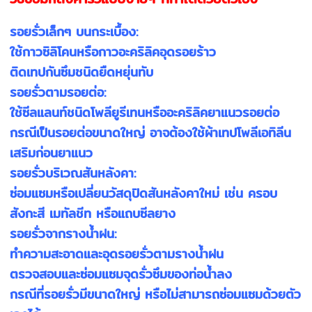
รอยรั่วเล็กๆ บนกระเบื้อง:
ใช้กาวซิลิโคนหรือกาวอะคริลิคอุดรอยร้าว
ติดเทปกันซึมชนิดยืดหยุ่นทับ
รอยรั่วตามรอยต่อ:
ใช้ซีลแลนท์ชนิดโพลียูรีเทนหรืออะคริลิคยาแนวรอยต่อ
กรณีเป็นรอยต่อขนาดใหญ่ อาจต้องใช้ผ้าเทปโพลีเอทิลีน
เสริมก่อนยาแนว
รอยรั่วบริเวณสันหลังคา:
ซ่อมแซมหรือเปลี่ยนวัสดุปิดสันหลังคาใหม่ เช่น ครอบ
สังกะสี เมทัลชีท หรือแถบซีลยาง
รอยรั่วจากรางน้ำฝน:
ทำความสะอาดและอุดรอยรั่วตามรางน้ำฝน
ตรวจสอบและซ่อมแซมจุดรั่วซึมของท่อน้ำลง
กรณีที่รอยรั่วมีขนาดใหญ่ หรือไม่สามารถซ่อมแซมด้วยตัว