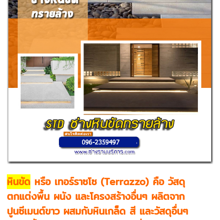
หินขัด
หรือ เทอร์ราซโซ (Terrazzo) คือ วัสดุ
ตกแต่งพื้น ผนัง และโครงสร้างอื่นๆ ผลิตจาก
ปูนซีเมนต์ขาว ผสมกับหินเกล็ด สี และวัสดุอื่นๆ