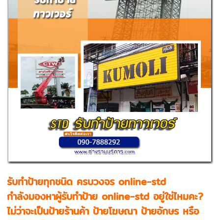
รับทำป้ายทุกชนิด ครบวงจร online-std
กำลังมองหาผู้รับทำป้าย online-std อยู่ใช่ไหมคะ?
ไม่ว่าจะเป็นป้ายร้านค้า ป้ายโฆษณา ป้ายอักษร หรือ