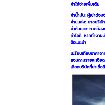
ค่าใช้จ่ายเพิ่มเติม
ค่าน้ำมัน: ผู้เช่าต้
ค่าขนส่ง: บางบริษัทค
ค่าหัวเจาะ: หากต้อง
ค่าโอที: หากทำงานเก
ข้อแนะนำ
เปรียบเทียบราคาจา
สอบถามรายละเอียดให
เลือกบริษัทที่น่าเชื่