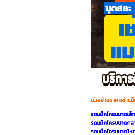
ตัวอย่างราคาเช่าแ
รถแม็คโครขนาดเล็ก 
รถแม็คโครขนาดกลาง
รถแม็คโครขนาดใหญ่