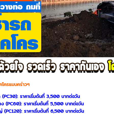
ม็คโครแบบคร่าวๆ
(PC30): ราคาเริ่มต้นที่ 3,500 บาทต่อวัน
 (PC60): ราคาเริ่มต้นที่ 5,500 บาทต่อวัน
 (PC120): ราคาเริ่มต้นที่ 6,500 บาทต่อวัน