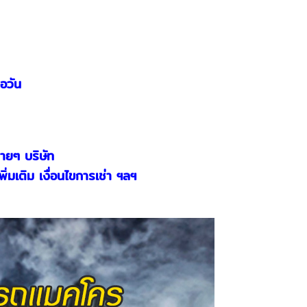
่อวัน
ายๆ บริษัท
่มเติม เงื่อนไขการเช่า ฯลฯ