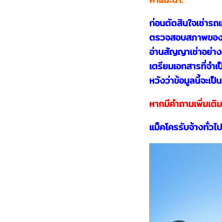
ก่อนตัดสินใจเช่าร
ตรวจสอบสภาพของร
อ่านสัญญาเช่าอย่าง
เตรียมเอกสารที่จำเป
หวังว่าข้อมูลนี้จะเป
หากมีคำถามเพิ่มเติ
แม็คโครรับจ้างทั่ว