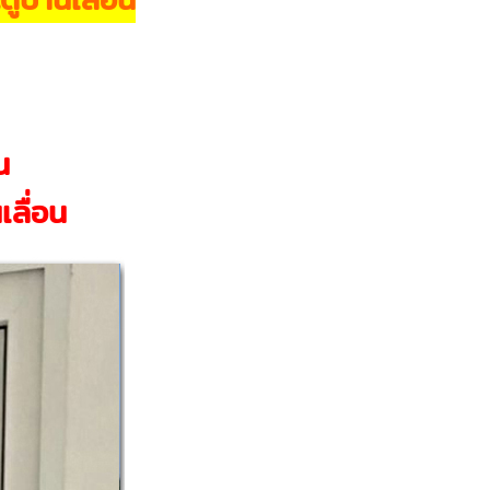
น
เลื่อน